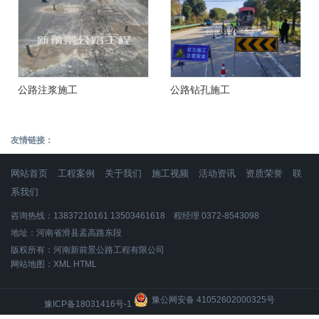
公路注浆施工
公路钻孔施工
友情链接：
网站首页
工程案例
关于我们
施工视频
活动资讯
资质荣誉
联
系我们
咨询热线：13837210161 13503461618 程经理 0372-8543098
地址：河南省滑县孟高路东段
版权所有：河南新前景公路工程有限公司
网站地图：
XML
HTML
豫公网安备 41052602000325号
豫ICP备18031416号-1