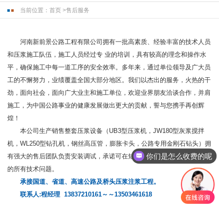
当前位置：
首页
>
售后服务
河南新前景公路工程有限公司拥有一批高素质、经验丰富的技术人员
和压浆施工队伍，施工人员经过专 业的培训，具有较高的理念和操作水
平，确保施工中每一道工序的安全效率。多年来，通过单位领导及广大员
工的不懈努力，业绩覆盖全国大部分地区。我们以杰出的服务，火热的干
劲，面向社会，面向广大业主和施工单位，欢迎业界朋友洽谈合作，并肩
施工，为中国公路事业的健康发展做出更大的贡献，誓与您携手再创辉
煌！
本公司生产销售整套压浆设备（UB3型压浆机，JW180型灰浆搅拌
机，WL250型钻孔机，钢丝高压管，膨胀卡头，公路专用金刚石钻头）拥
你们是怎么收费的呢
有强大的售后团队负责安装调试，承诺可在短时间内解决您在使用过程中
现在有优惠活动吗
的所有技术问题。
承接国道、省道、高速公路及桥头压浆注浆工程。
联系人:程经理 13837210161～～13503461618