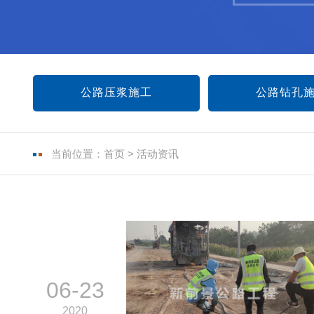
公路压浆施工
公路钻孔
当前位置：
首页
>
活动资讯
06-23
2020